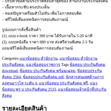
– ปรับหัวข้อตามประกาศสอบล่าสุดของ สำนักงานประกันสังคม
สารสนเทศ
– เนื้อหากระชับ ตรงประเด็น
ด้าน
– หมดปัญหาเตรียมตัวไม่ทัน เพิ่มโอกาสสอบติด
การ
– ฟรีไฟล์เสียงเทคนิคการสอบสัมภาษณ์
ลงทุน
อาวุโส
รูปแบบการสั่งชื้อสินค้า
ระดับ
(1). แบบ e-book ราคา 380 บาท ได้รับภายใน 5-20 นาที
4
(2). แบบหนังสือ ราคา 680 บาท ส่งฟรีด่วนพิเศษ 2-3 วัน
สำนักงาน
แถมฟรีไฟล์เสียงเทคนิคการสอบสัมภาษณ์
ประกัน
สังคม
Categories
แนวข้อสอบ สำนักงาน
,
แนวข้อสอบ สำนักงาน
ชิ้น
ประกันสังคม
,
แนวข้อสอบราชการ
Tags
ข้อสอบ ประกันสังคม
download
,
ข้อสอบ ประกันสังคม พร้อมเฉลย
,
ข้อสอบประกัน
สังคม 2564
,
ข้อสอบประกันสังคม pdf
,
นักสารสนเทศด้านการ
ลงทุนอาวุโส ระดับ 4
,
แนวข้อสอบ ประกันสังคม ฟรี
,
แนว
ข้อสอบ พร บ ประกันสังคม 2533
,
แนวข้อสอบเจ้าหน้าที่ประกัน
สังคม
รายละเอียดสินค้า