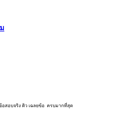
คม
้อสอบจริง ติว เฉลยข้อ ครบมากที่สุด