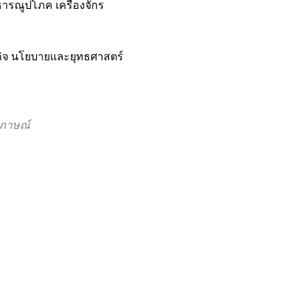
ธารณูปโภค เครื่องจักร
ารกิจ นโยบายและยุทธศาสตร์
มภาษณ์