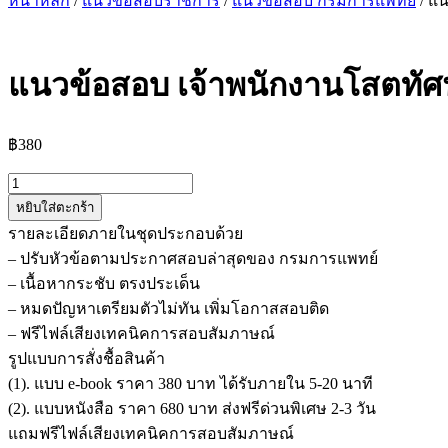
หน้าหลัก
/
แนวข้อสอบราชการ
/
แนวข้อสอบ กรมการแพทย์
/ แน
แนวข้อสอบ เจ้าพนักงานโสตทัศ
฿
380
จำนวน
หยิบใส่ตะกร้า
แนว
รายละเอียดภายในชุดประกอบด้วย
ข้อสอบ
– ปรับหัวข้อตามประกาศสอบล่าสุดของ กรมการแพทย์
เจ้า
– เนื้อหากระชับ ตรงประเด็น
พนักงาน
– หมดปัญหาเตรียมตัวไม่ทัน เพิ่มโอกาสสอบติด
โสต
– ฟรีไฟล์เสียงเทคนิคการสอบสัมภาษณ์
ทัศนศึกษา
รูปแบบการสั่งชื้อสินค้า
ปฏิบัติ
(1). แบบ e-book ราคา 380 บาท ได้รับภายใน 5-20 นาที
งาน
(2). แบบหนังสือ ราคา 680 บาท ส่งฟรีด่วนพิเศษ 2-3 วัน
กรม
แถมฟรีไฟล์เสียงเทคนิคการสอบสัมภาษณ์
การ