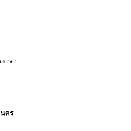
พ.ศ.2562
ลนคร