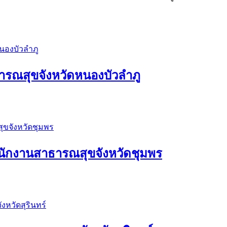
รณสุขจังหวัดหนองบัวลำภู
นักงานสาธารณสุขจังหวัดชุมพร