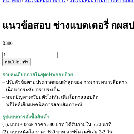
หน้าหลัก
/
แนวข้อสอบราชการ
/
แนวข้อสอบ กรมการทหารสื่อส
แนวข้อสอบ ช่างแบตเตอรี่ กผส
฿
380
จำนวน
หยิบใส่ตะกร้า
แนว
ข้อสอบ
รายละเอียดภายในชุดประกอบด้วย
ช่าง
– ปรับหัวข้อตามประกาศสอบล่าสุดของ กรมการทหารสื่อสาร
แบตเตอรี่
– เนื้อหากระชับ ตรงประเด็น
กผสป.สส.
– หมดปัญหาเตรียมตัวไม่ทัน เพิ่มโอกาสสอบติด
กรม
– ฟรีไฟล์เสียงเทคนิคการสอบสัมภาษณ์
การ
ทหาร
รูปแบบการสั่งชื้อสินค้า
สื่อสาร
(1). แบบ e-book ราคา 380 บาท ได้รับภายใน 5-20 นาที
ชิ้น
(2). แบบหนังสือ ราคา 680 บาท ส่งฟรีด่วนพิเศษ 2-3 วัน