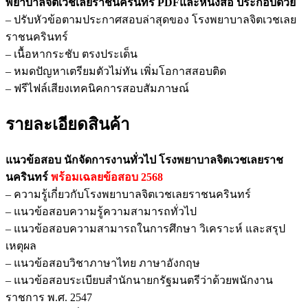
พยาบาลจิตเวชเลยราชนครินทร์ PDFและหนังสือ ประกอบด้วย
จัดการ
– ปรับหัวข้อตามประกาศสอบล่าสุดของ โรงพยาบาลจิตเวชเลย
งาน
ราชนครินทร์
ทั่วไป
– เนื้อหากระชับ ตรงประเด็น
โรง
– หมดปัญหาเตรียมตัวไม่ทัน เพิ่มโอกาสสอบติด
พยาบาล
– ฟรีไฟล์เสียงเทคนิคการสอบสัมภาษณ์
จิตเวช
เลย
รายละเอียดสินค้า
ราช
นครินทร์
แนวข้อสอบ นักจัดการงานทั่วไป โรงพยาบาลจิตเวชเลยราช
ชิ้น
นครินทร์
พร้อมเฉลยข้อสอบ 2568
– ความรู้เกี่ยวกับโรงพยาบาลจิตเวชเลยราชนครินทร์
– แนวข้อสอบความรู้ความสามารถทั่วไป
– แนวข้อสอบความสามารถในการศึกษา วิเคราะห์ และสรุป
เหตุผล
– แนวข้อสอบวิชาภาษาไทย ภาษาอังกฤษ
– แนวข้อสอบระเบียบสำนักนายกรัฐมนตรีว่าด้วยพนักงาน
ราชการ พ.ศ. 2547