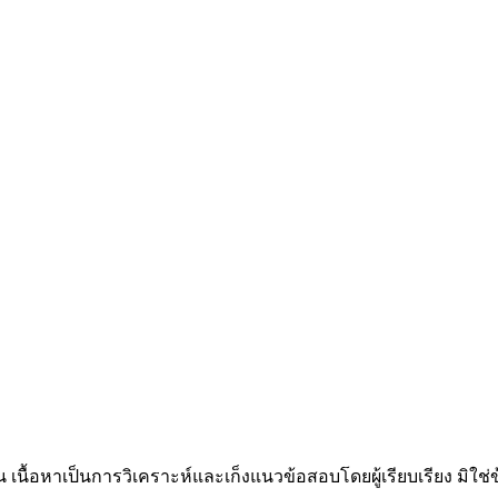
น เนื้อหาเป็นการวิเคราะห์และเก็งแนวข้อสอบโดยผู้เรียบเรียง มิใ