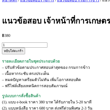
หน้าหลัก
/
แนวข้อสอบราชการ
/
แนวข้อสอบ กรมการข้าว
/ แนว
แนวข้อสอบ เจ้าหน้าที่การเกษต
฿
380
จำนวน
หยิบใส่ตะกร้า
แนว
ข้อสอบ
รายละเอียดภายในชุดประกอบด้วย
เจ้า
– ปรับหัวข้อตามประกาศสอบล่าสุดของ กรมการข้าว
หน้าที่
– เนื้อหากระชับ ตรงประเด็น
การเกษตร
– หมดปัญหาเตรียมตัวไม่ทัน เพิ่มโอกาสสอบติด
กรม
– ฟรีไฟล์เสียงเทคนิคการสอบสัมภาษณ์
การ
ข้าว
รูปแบบการสั่งชื้อสินค้า
ชิ้น
(1). แบบ e-book ราคา 380 บาท ได้รับภายใน 5-20 นาที
(2). แบบหนังสือ ราคา 680 บาท ส่งฟรีด่วนพิเศษ 2-3 วัน