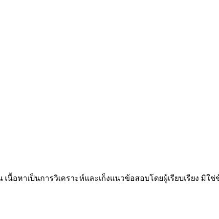
น เนื้อหาเป็นการวิเคราะห์และเก็งแนวข้อสอบโดยผู้เรียบเรียง มิใ