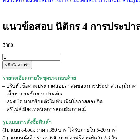
หน้าหลัก
/
แนวข้อสอบราชการ
/
แนวข้อสอบ การประปาส่วนภูม
แนวข้อสอบ นิติกร 4 การประปาส
฿
380
จำนวน
หยิบใส่ตะกร้า
แนว
ข้อสอบ
รายละเอียดภายในชุดประกอบด้วย
นิติกร
– ปรับหัวข้อตามประกาศสอบล่าสุดของ การประปาส่วนภูมิภาค
4
– เนื้อหากระชับ ตรงประเด็น
การ
– หมดปัญหาเตรียมตัวไม่ทัน เพิ่มโอกาสสอบติด
ประปา
– ฟรีไฟล์เสียงเทคนิคการสอบสัมภาษณ์
ส่วน
ภูมิภาค
รูปแบบการสั่งชื้อสินค้า
ชิ้น
(1). แบบ e-book ราคา 380 บาท ได้รับภายใน 5-20 นาที
(2). แบบหนังสือ ราคา 680 บาท ส่งฟรีด่วนพิเศษ 2-3 วัน