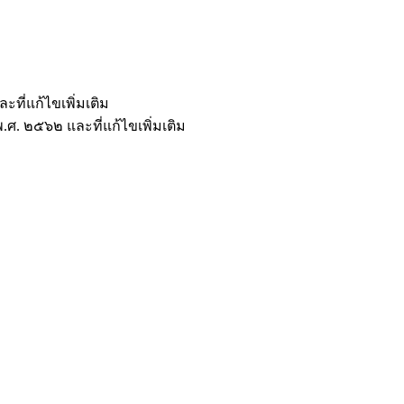
ที่แก้ไขเพิ่มเติม
ศ. ๒๕๖๒ และที่แก้ไขเพิ่มเติม