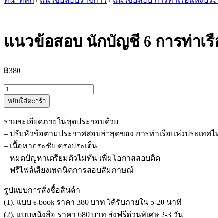
หน้าหลัก
/
แนวข้อสอบราชการ
/
แนวข้อสอบ การท่าเรือแห่งปร
แนวข้อสอบ นักบัญชี 6 การท่าเ
฿
380
จำนวน
หยิบใส่ตะกร้า
แนว
ข้อสอบ
รายละเอียดภายในชุดประกอบด้วย
นัก
– ปรับหัวข้อตามประกาศสอบล่าสุดของ การท่าเรือแห่งประเทศไ
บัญชี
– เนื้อหากระชับ ตรงประเด็น
6
– หมดปัญหาเตรียมตัวไม่ทัน เพิ่มโอกาสสอบติด
การ
– ฟรีไฟล์เสียงเทคนิคการสอบสัมภาษณ์
ท่าเรือ
แห่ง
รูปแบบการสั่งชื้อสินค้า
ประเทศไทย
(1). แบบ e-book ราคา 380 บาท ได้รับภายใน 5-20 นาที
ชิ้น
(2). แบบหนังสือ ราคา 680 บาท ส่งฟรีด่วนพิเศษ 2-3 วัน