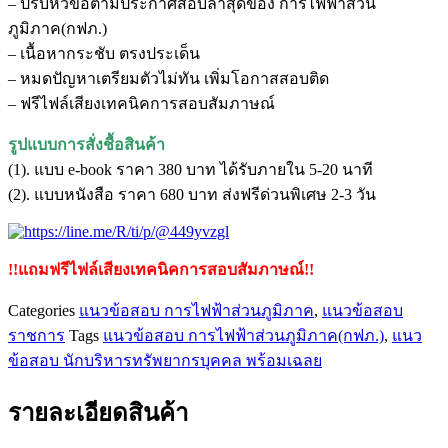
– ปรับหัวข้อตามประกาศสอบล่าสุดของ การไฟฟ้าส่วน
บริหาร
ภูมิภาค(กฟภ.)
ทรัพยากร
– เนื้อหากระชับ ตรงประเด็น
บุคคล
– หมดปัญหาเตรียมตัวไม่ทัน เพิ่มโอกาสสอบติด
การ
– ฟรีไฟล์เสียงเทคนิคการสอบสัมภาษณ์
ไฟฟ้า
ส่วน
รูปแบบการสั่งชื้อสินค้า
ภูมิภาค(กฟภ.)
(1). แบบ e-book ราคา 380 บาท ได้รับภายใน 5-20 นาที
ชิ้น
(2). แบบหนังสือ ราคา 680 บาท ส่งฟรีด่วนพิเศษ 2-3 วัน
!!แถมฟรีไฟล์เสียงเทคนิคการสอบสัมภาษณ์!!
Categories
แนวข้อสอบ การไฟฟ้าส่วนภูมิภาค
,
แนวข้อสอบ
ราชการ
Tags
แนวข้อสอบ การไฟฟ้าส่วนภูมิภาค(กฟภ.)
,
แนว
ข้อสอบ นักบริหารทรัพยากรบุคคล พร้อมเฉลย
รายละเอียดสินค้า