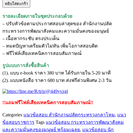
หยิบใส่ตะกร้า
แนว
ข้อสอบ
รายละเอียดภายในชุดประกอบด้วย
นัก
– ปรับหัวข้อตามประกาศสอบล่าสุดของ สำนักงานปลัด
วิเคราะห์
กระทรวงการพัฒนาสังคมและความมั่นคงของมนุษย์
นโยบาย
– เนื้อหากระชับ ตรงประเด็น
และ
– หมดปัญหาเตรียมตัวไม่ทัน เพิ่มโอกาสสอบติด
แผน
– ฟรีไฟล์เสียงเทคนิคการสอบสัมภาษณ์
สำนักงาน
ปลัด
รูปแบบการสั่งชื้อสินค้า
กระทรวง
(1). แบบ e-book ราคา 380 บาท ได้รับภายใน 5-20 นาที
การ
(2). แบบหนังสือ ราคา 680 บาท ส่งฟรีด่วนพิเศษ 2-3 วัน
พัฒนา
สังคม
และ
!!แถมฟรีไฟล์เสียงเทคนิคการสอบสัมภาษณ์!!
ความ
Categories
แนวข้อสอบ สำนักงานปลัดกระทรวงกลาโหม
,
แนว
มั่นคง
ข้อสอบราชการ
Tags
แนวข้อสอบ กระทรวงการพัฒนาสังคม
ของ
และความมั่นคงของมนุษย์ พร้อมเฉลย
,
แนวข้อสอบ นัก
มนุษย์