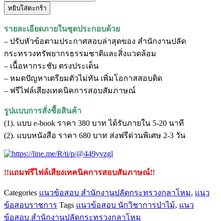
หยิบใส่ตะกร้า
แนว
ข้อสอบ
รายละเอียดภายในชุดประกอบด้วย
นัก
– ปรับหัวข้อตามประกาศสอบล่าสุดของ สำนักงานปลัด
วิชาการ
กระทรวงทรัพยากรธรรมชาติและสิ่งแวดล้อม
ป่า
– เนื้อหากระชับ ตรงประเด็น
ไม้
– หมดปัญหาเตรียมตัวไม่ทัน เพิ่มโอกาสสอบติด
ปฏิบัติ
– ฟรีไฟล์เสียงเทคนิคการสอบสัมภาษณ์
การ
สำนักงาน
รูปแบบการสั่งชื้อสินค้า
ปลัด
(1). แบบ e-book ราคา 380 บาท ได้รับภายใน 5-20 นาที
กระทรวง
(2). แบบหนังสือ ราคา 680 บาท ส่งฟรีด่วนพิเศษ 2-3 วัน
ทรัพยากรธรรมชาติ
และ
สิ่ง
!!แถมฟรีไฟล์เสียงเทคนิคการสอบสัมภาษณ์!!
แวดล้อม
Categories
แนวข้อสอบ สำนักงานปลัดกระทรวงกลาโหม
,
แนว
ชิ้น
ข้อสอบราชการ
Tags
แนวข้อสอบ นักวิชาการป่าไม้
,
แนว
ข้อสอบ สำนักงานปลัดกระทรวงกลาโหม