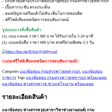
– ปรับหัวข้อตามประกาศสอบล่าสุดของ กรมสรรพาวุธทหารบก
สรรพ
– เนื้อหากระชับ ตรงประเด็น
วุธ(สาขา
– หมดปัญหาเตรียมตัวไม่ทัน เพิ่มโอกาสสอบติด
วิชา
– ฟรีไฟล์เสียงเทคนิคการสอบสัมภาษณ์
ช่าง
ยาน
รูปแบบการสั่งชื้อสินค้า
ยนต์)
(1). แบบ e-book ราคา 380 บาท ได้รับภายใน 5-20 นาที
กรม
(2). แบบหนังสือ ราคา 680 บาท ส่งฟรีด่วนพิเศษ 2-3 วัน
สรรพาวุธ
ทหาร
บก
!!แถมฟรีไฟล์เสียงเทคนิคการสอบสัมภาษณ์!!
ชิ้น
Categories
แนวข้อสอบ กรมสรรพาวุธทหารบก
,
แนวข้อสอบ
ราชการ
Tags
แนวข้อสอบ กรมสรรพาวุธทหารบก พร้อมเฉลย
,
แนวข้อสอบ ช่างสรรพาวุธ ช่างกลโรงงาน พร้อมเฉลย
รายละเอียดสินค้า
แนวข้อสอบ ช่างสรรพวุธ(สาขาวิชาช่างยานยนต์) กรม