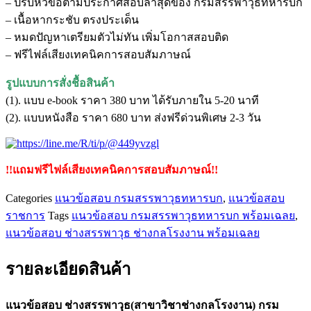
– ปรับหัวข้อตามประกาศสอบล่าสุดของ กรมสรรพาวุธทหารบก
สรรพาวุธ(สาขา
– เนื้อหากระชับ ตรงประเด็น
วิชา
– หมดปัญหาเตรียมตัวไม่ทัน เพิ่มโอกาสสอบติด
ช่าง
– ฟรีไฟล์เสียงเทคนิคการสอบสัมภาษณ์
กล
โรงงาน)
รูปแบบการสั่งชื้อสินค้า
กรม
(1). แบบ e-book ราคา 380 บาท ได้รับภายใน 5-20 นาที
สรรพาวุธ
(2). แบบหนังสือ ราคา 680 บาท ส่งฟรีด่วนพิเศษ 2-3 วัน
ทหาร
บก
ชิ้น
!!แถมฟรีไฟล์เสียงเทคนิคการสอบสัมภาษณ์!!
Categories
แนวข้อสอบ กรมสรรพาวุธทหารบก
,
แนวข้อสอบ
ราชการ
Tags
แนวข้อสอบ กรมสรรพาวุธทหารบก พร้อมเฉลย
,
แนวข้อสอบ ช่างสรรพาวุธ ช่างกลโรงงาน พร้อมเฉลย
รายละเอียดสินค้า
แนวข้อสอบ ช่างสรรพาวุธ(สาขาวิชาช่างกลโรงงาน) กรม