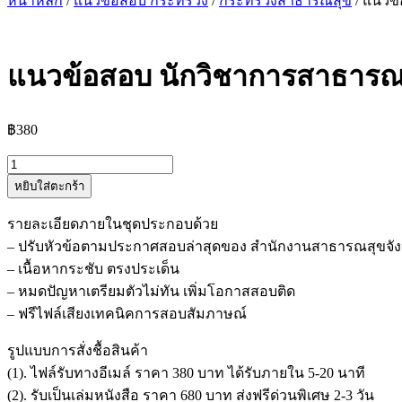
หน้าหลัก
/
แนวข้อสอบ กระทรวง
/
กระทรวงสาธารณสุข
/ แนวข
แนวข้อสอบ นักวิชาการสาธารณ
฿
380
จำนวน
หยิบใส่ตะกร้า
แนว
ข้อสอบ
รายละเอียดภายในชุดประกอบด้วย
นัก
– ปรับหัวข้อตามประกาศสอบล่าสุดของ สำนักงานสาธารณสุขจั
วิชาการ
– เนื้อหากระชับ ตรงประเด็น
สาธารณสุข
– หมดปัญหาเตรียมตัวไม่ทัน เพิ่มโอกาสสอบติด
สำนักงาน
– ฟรีไฟล์เสียงเทคนิคการสอบสัมภาษณ์
สาธารณสุข
จังหวัด
รูปแบบการสั่งชื้อสินค้า
นครศรีธรรมราช
(1). ไฟล์รับทางอีเมล์ ราคา 380 บาท ได้รับภายใน 5-20 นาที
ชิ้น
(2). รับเป็นเล่มหนังสือ ราคา 680 บาท ส่งฟรีด่วนพิเศษ 2-3 วัน