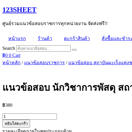
Skip
123SHEET
to
content
ศูนย์รวมแนวข้อสอบราชการทุกหน่วยงาน จัดส่งฟรี!!
หน้าแรก
ร้านค้า
ตะกร้าสินค้า
สั่งซื้อและชำระ
Search
฿
0
0
Cart
หน้าหลัก
/
แนวข้อสอบราชการ
/
แนวข้อสอบ สถาบันมะเร็งแห่งช
แนวข้อสอบ นักวิชาการพัสดุ สถา
฿
380
จำนวน
หยิบใส่ตะกร้า
แนว
รายละเอียดภายในชุดประกอบด้วย
ข้อสอบ