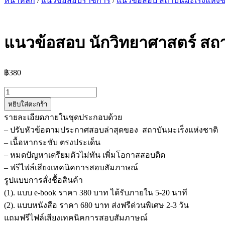
หน้าหลัก
/
แนวข้อสอบราชการ
/
แนวข้อสอบ สถาบันมะเร็งแห่งช
แนวข้อสอบ นักวิทยาศาสตร์ สถา
฿
380
จำนวน
หยิบใส่ตะกร้า
แนว
รายละเอียดภายในชุดประกอบด้วย
ข้อสอบ
– ปรับหัวข้อตามประกาศสอบล่าสุดของ สถาบันมะเร็งแห่งชาติ
นัก
– เนื้อหากระชับ ตรงประเด็น
วิทยาศาสตร์
– หมดปัญหาเตรียมตัวไม่ทัน เพิ่มโอกาสสอบติด
สถาบัน
– ฟรีไฟล์เสียงเทคนิคการสอบสัมภาษณ์
มะเร็ง
รูปแบบการสั่งชื้อสินค้า
แห่ง
(1). แบบ e-book ราคา 380 บาท ได้รับภายใน 5-20 นาที
ชาติ
(2). แบบหนังสือ ราคา 680 บาท ส่งฟรีด่วนพิเศษ 2-3 วัน
ชิ้น
แถมฟรีไฟล์เสียงเทคนิคการสอบสัมภาษณ์