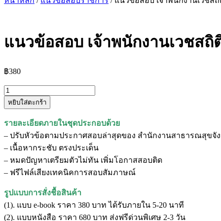
หน้าหลัก
/
แนวข้อสอบราชการ
/ แนวข้อสอบ เจ้าพนักงานเวชสถิ
แนวข้อสอบ เจ้าพนักงานเวชสถิต
฿
380
จำนวน
หยิบใส่ตะกร้า
แนว
ข้อสอบ
รายละเอียดภายในชุดประกอบด้วย
เจ้า
– ปรับหัวข้อตามประกาศสอบล่าสุดของ สำนักงานสาธารณสุขจัง
พนักงาน
– เนื้อหากระชับ ตรงประเด็น
เวช
– หมดปัญหาเตรียมตัวไม่ทัน เพิ่มโอกาสสอบติด
สถิติ
– ฟรีไฟล์เสียงเทคนิคการสอบสัมภาษณ์
สำนักงาน
สาธารณสุข
รูปแบบการสั่งชื้อสินค้า
จังหวัด
(1). แบบ e-book ราคา 380 บาท ได้รับภายใน 5-20 นาที
น่าน
(2). แบบหนังสือ ราคา 680 บาท ส่งฟรีด่วนพิเศษ 2-3 วัน