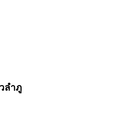
วลำภู