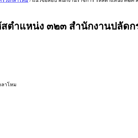
ะทรวงกลาโหม
/ แนวข้อสอบ พนักงานราชการ รหัสตำแหน่ง ๓๒๓
หัสตำแหน่ง ๓๒๓ สำนักงานปลัด
งกลาโหม