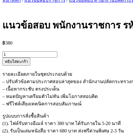
หน้าหลัก
/
แนวข้อสอบราชการ
/
แนวข้อสอบ สำนักงานปลัดกร
แนวข้อสอบ พนักงานราชการ ร
฿
380
จำนวน
หยิบใส่ตะกร้า
แนว
ข้อสอบ
รายละเอียดภายในชุดประกอบด้วย
พนักงาน
– ปรับหัวข้อตามประกาศสอบล่าสุดของ สำนักงานปลัดกระทรว
ราชการ
– เนื้อหากระชับ ตรงประเด็น
รหัส
– หมดปัญหาเตรียมตัวไม่ทัน เพิ่มโอกาสสอบติด
ตำแหน่ง
– ฟรีไฟล์เสียงเทคนิคการสอบสัมภาษณ์
๓๒๓
สำนักงาน
รูปแบบการสั่งชื้อสินค้า
ปลัด
(1). ไฟล์รับทางอีเมล์ ราคา 380 บาท ได้รับภายใน 5-20 นาที
กระทรวง
(2). รับเป็นเล่มหนังสือ ราคา 680 บาท ส่งฟรีด่วนพิเศษ 2-3 วัน