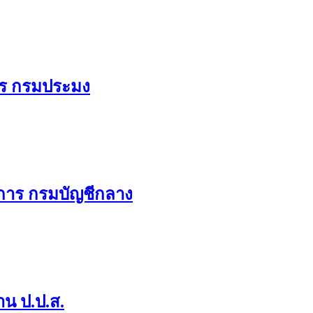
าร กรมประมง
ิการ กรมบัญชีกลาง
น ป.ป.ส.