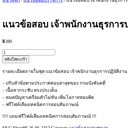
หน้าหลัก
/
แนวข้อสอบราชการ
/ แนวข้อสอบ เจ้าพนักงานธุรการป
แนวข้อสอบ เจ้าพนักงานธุรการปฏ
฿
380
จำนวน
หยิบใส่ตะกร้า
แนว
ข้อสอบ
รายละเอียดภายในชุด แนวข้อสอบ เจ้าพนักงานธุรการปฏิบัติงาน
เจ้า
พนักงาน
– ปรับหัวข้อตามประกาศสอบล่าสุดของ กรมบังคับคดี
ธุรการ
– เนื้อหากระชับ ตรงประเด็น
ปฏิบัติ
– หมดปัญหาเตรียมตัวไม่ทัน เพิ่มโอกาสสอบติด
งาน
– ฟรีไฟล์เสียงเทคนิคการสอบสัมภาษณ์
กรม
!!!! แถมฟรีไฟล์เสียงเทคนิคการสอบสัมภาษณ์ !!!
บังคับ
คดี
SKU
Sheet88-26-06-2353
Category
แนวข้อสอบราชการ