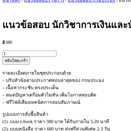
หน้าหลัก
/
แนวข้อสอบราชการ
/
แนวข้อสอบ กรมประมง
/ แนวข
แนวข้อสอบ นักวิชาการเงินและบ
฿
380
จำนวน
หยิบใส่ตะกร้า
แนว
ข้อสอบ
รายละเอียดภายในชุดประกอบด้วย
นัก
– ปรับหัวข้อตามประกาศสอบล่าสุดของ กรมประมง
วิชาการ
– เนื้อหากระชับ ตรงประเด็น
เงิน
– หมดปัญหาเตรียมตัวไม่ทัน เพิ่มโอกาสสอบติด
และ
– ฟรีไฟล์เสียงเทคนิคการสอบสัมภาษณ์
บัญชี
ปฏิบัติ
รูปแบบการสั่งชื้อสินค้า
การ
(1). แบบ e-book ราคา 380 บาท ได้รับภายใน 5-20 นาที
กรม
(2). แบบหนังสือ ราคา 680 บาท ส่งฟรีด่วนพิเศษ 2-3 วัน