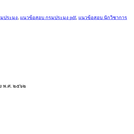
รมประมง
,
แนวข้อสอบ กรมประมง pdf
,
แนวข้อสอบ นักวิชาการ
ัง พ.ศ. ๒๕๖๒