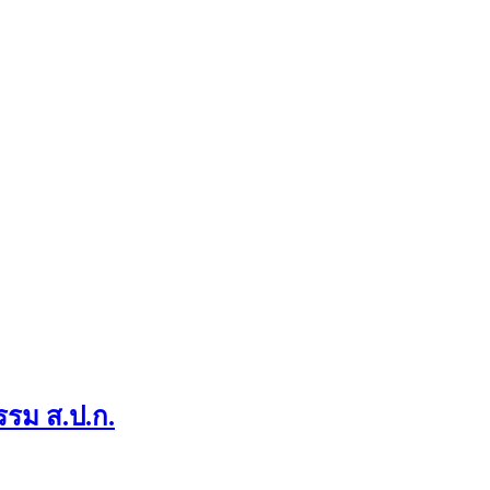
รรม ส.ป.ก.