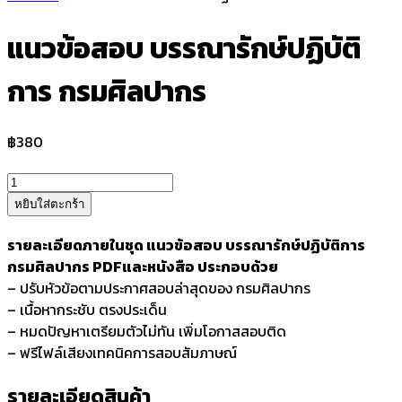
แนวข้อสอบ บรรณารักษ์ปฏิบัติ
การ กรมศิลปากร
฿
380
จำนวน
แนว
หยิบใส่ตะกร้า
ข้อสอบ
บรรณารักษ์
รายละเอียดภายในชุด แนวข้อสอบ บรรณารักษ์ปฏิบัติการ
ปฏิบัติ
กรมศิลปากร PDFและหนังสือ ประกอบด้วย
การ
– ปรับหัวข้อตามประกาศสอบล่าสุดของ กรมศิลปากร
กรม
– เนื้อหากระชับ ตรงประเด็น
ศิลปากร
– หมดปัญหาเตรียมตัวไม่ทัน เพิ่มโอกาสสอบติด
ชิ้น
– ฟรีไฟล์เสียงเทคนิคการสอบสัมภาษณ์
รายละเอียดสินค้า