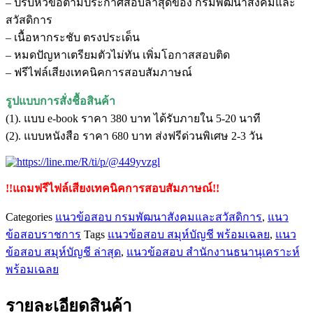
– ปรับหัวข้อตามประกาศสอบล่าสุดของ กรมพัฒนาสังคมและ
บัญชี
สวัสดิการ
สํา
– เนื้อหากระชับ ตรงประเด็น
นัก
– หมดปัญหาเตรียมตัวไม่ทัน เพิ่มโอกาสสอบติด
งาน
– ฟรีไฟล์เสียงเทคนิคการสอบสัมภาษณ์
ธนา
นุ
รูปแบบการสั่งชื้อสินค้า
เคราะห์
(1). แบบ e-book ราคา 380 บาท ได้รับภายใน 5-20 นาที
กรม
(2). แบบหนังสือ ราคา 680 บาท ส่งฟรีด่วนพิเศษ 2-3 วัน
พัฒนา
สังคม
และ
!!แถมฟรีไฟล์เสียงเทคนิคการสอบสัมภาษณ์!!
สวัสดิการ
Categories
แนวข้อสอบ กรมพัฒนาสังคมและสวัสดิการ
,
แนว
ชิ้น
ข้อสอบราชการ
Tags
แนวข้อสอบ สมุห์บัญชี พร้อมเฉลย
,
แนว
ข้อสอบ สมุห์บัญชี ล่าสุด
,
แนวข้อสอบ สํานักงานธนานุเคราะห์
พร้อมเฉลย
รายละเอียดสินค้า