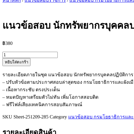
หน้าหลัก
/
แนวข้อสอบราชการ
/
แนวข้อสอบ กรมโยธาธิการและผ
แนวข้อสอบ นักทรัพยากรบุคคลปฏ
฿
380
จำนวน
หยิบใส่ตะกร้า
แนว
ข้อสอบ
รายละเอียดภายในชุด แนวข้อสอบ นักทรัพยากรบุคคลปฏิบัติการ
นัก
– ปรับหัวข้อตามประกาศสอบล่าสุดของ กรมโยธาธิการและผังเมื
ทรัพยากร
– เนื้อหากระชับ ตรงประเด็น
บุคคล
– หมดปัญหาเตรียมตัวไม่ทัน เพิ่มโอกาสสอบติด
ปฏิบัติ
– ฟรีไฟล์เสียงเทคนิคการสอบสัมภาษณ์
การ
กรม
SKU
Sheet-251209-285
Category
แนวข้อสอบ กรมโยธาธิการและผ
โยธา
ธิ
รายละเอียดสินค้า