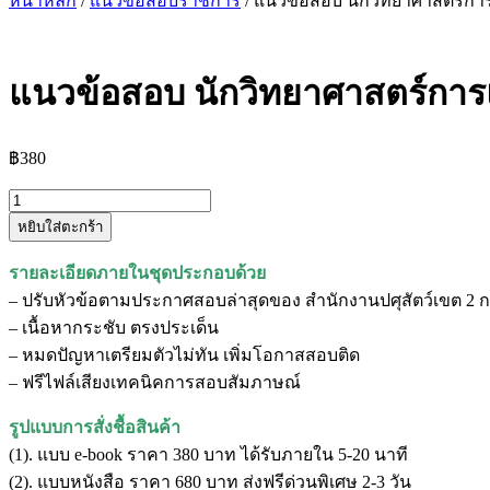
หน้าหลัก
/
แนวข้อสอบราชการ
/ แนวข้อสอบ นักวิทยาศาสตร์การแ
แนวข้อสอบ นักวิทยาศาสตร์การแ
฿
380
จำนวน
หยิบใส่ตะกร้า
แนว
ข้อสอบ
รายละเอียดภายในชุดประกอบด้วย
นัก
– ปรับหัวข้อตามประกาศสอบล่าสุดของ สำนักงานปศุสัตว์เขต 2 ก
วิทยาศาสตร์
– เนื้อหากระชับ ตรงประเด็น
การ
– หมดปัญหาเตรียมตัวไม่ทัน เพิ่มโอกาสสอบติด
แพทย์
– ฟรีไฟล์เสียงเทคนิคการสอบสัมภาษณ์
สำนักงาน
ปศุสัตว์
รูปแบบการสั่งชื้อสินค้า
เขต
(1). แบบ e-book ราคา 380 บาท ได้รับภายใน 5-20 นาที
2
(2). แบบหนังสือ ราคา 680 บาท ส่งฟรีด่วนพิเศษ 2-3 วัน