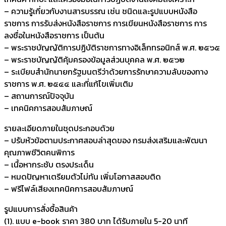
– ความรู้เกี่ยวกับงานสารบรรณ เช่น ชนิดและรูปแบบหนังสือ
ราชการ การรับส่งหนังสือราชการ การเขียนหนังสือราชการ การ
ลงชื่อในหนังสือราชการ เป็นต้น
– พระราชบัญญัติการปฏิบัติราชการทางอิเล็กทรอนิกส์ พ.ศ. ๒๕๖๕
– พระราชบัญญัติคุ้มครองข้อมูลส่วนบุคคล พ.ศ. ๒๕๖๒
– ระเบียบสำนักนายกรัฐมนตรีว่าด้วยการรักษาความลับของทาง
ราชการ พ.ศ. ๒๕๔๔ และที่แก้ไขเพิ่มเติม
– สถานการณ์ปัจจุบัน
– เทคนิคการสอบสัมภาษณ์
รายละเอียดภายในชุดประกอบด้วย
– ปรับหัวข้อตามประกาศสอบล่าสุดของ กรมส่งเสริมและพัฒนา
คุณภาพชีวิตคนพิการ
– เนื้อหากระชับ ตรงประเด็น
– หมดปัญหาเตรียมตัวไม่ทัน เพิ่มโอกาสสอบติด
– ฟรีไฟล์เสียงเทคนิคการสอบสัมภาษณ์
รูปแบบการสั่งชื้อสินค้า
(1). แบบ e-book ราคา 380 บาท ได้รับภายใน 5-20 นาที