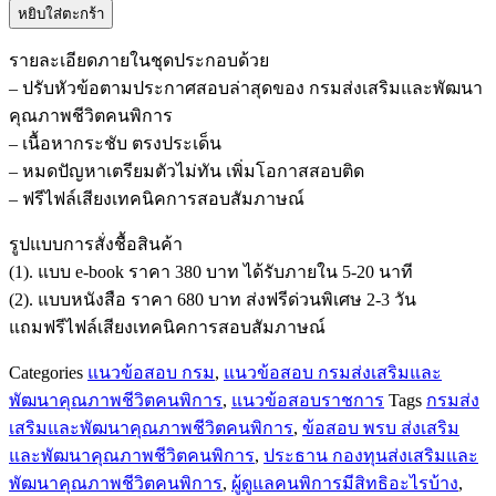
หยิบใส่ตะกร้า
แนว
ข้อสอบ
รายละเอียดภายในชุดประกอบด้วย
เจ้า
– ปรับหัวข้อตามประกาศสอบล่าสุดของ กรมส่งเสริมและพัฒนา
พนักงาน
คุณภาพชีวิตคนพิการ
การ
– เนื้อหากระชับ ตรงประเด็น
เงิน
– หมดปัญหาเตรียมตัวไม่ทัน เพิ่มโอกาสสอบติด
และ
– ฟรีไฟล์เสียงเทคนิคการสอบสัมภาษณ์
บัญชี
ปฏิบัติ
รูปแบบการสั่งชื้อสินค้า
งาน
(1). แบบ e-book ราคา 380 บาท ได้รับภายใน 5-20 นาที
กรม
(2). แบบหนังสือ ราคา 680 บาท ส่งฟรีด่วนพิเศษ 2-3 วัน
ส่ง
แถมฟรีไฟล์เสียงเทคนิคการสอบสัมภาษณ์
เสริม
Categories
แนวข้อสอบ กรม
,
แนวข้อสอบ กรมส่งเสริมและ
และ
พัฒนาคุณภาพชีวิตคนพิการ
,
แนวข้อสอบราชการ
Tags
กรมส่ง
พัฒนา
เสริมและพัฒนาคุณภาพชีวิตคนพิการ
,
ข้อสอบ พรบ ส่งเสริม
คุณภาพ
และพัฒนาคุณภาพชีวิตคนพิการ
,
ประธาน กองทุนส่งเสริมและ
ชีวิต
พัฒนาคุณภาพชีวิตคนพิการ
,
ผู้ดูแลคนพิการมีสิทธิอะไรบ้าง
,
คน