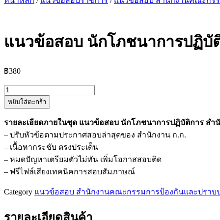
หน้าหลัก
/
แนวข้อสอบราชการ
/
แนวข้อสอบ สำนักงานคณะกรร
แนวข้อสอบ นักโภชนาการปฏิบัติ
฿
380
จำนวน
หยิบใส่ตะกร้า
แนว
ข้อสอบ
รายละเอียดภายในชุด แนวข้อสอบ นักโภชนาการปฏิบัติการ ส
นัก
– ปรับหัวข้อตามประกาศสอบล่าสุดของ สำนักงาน ก.ก.
โภชนาการ
– เนื้อหากระชับ ตรงประเด็น
ปฏิบัติ
– หมดปัญหาเตรียมตัวไม่ทัน เพิ่มโอกาสสอบติด
การ
– ฟรีไฟล์เสียงเทคนิคการสอบสัมภาษณ์
สำนักงาน
ก.ก.
Category
แนวข้อสอบ สำนักงานคณะกรรมการป้องกันและปราบป
ชิ้น
รายละเอียดสินค้า