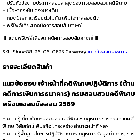
– ปรับหัวข้อตามประกาศสอบล่าสุดของ กรมสอบสวนคดีพิเศษ
ปฏิบัติ
– เนื้อหากระชับ ตรงประเด็น
การ
– หมดปัญหาเตรียมตัวไม่ทัน เพิ่มโอกาสสอบติด
(ด้าน
– ฟรีไฟล์เสียงเทคนิคการสอบสัมภาษณ์
คดี
การ
!!!! แถมฟรีไฟล์เสียงเทคนิคการสอบสัมภาษณ์ !!!
เงิน
การ
SKU
Sheet88-26-06-0625
Category
แนวข้อสอบราชการ
ธนาคาร)
กรม
รายละเอียดสินค้า
สอบสวน
คดี
แนวข้อสอบ เจ้าหน้าที่คดีพิเศษปฏิบัติการ (ด้าน
พิเศษ
คดีการเงินการธนาคาร) กรมสอบสวนคดีพิเศษ
ชิ้น
พร้อมเฉลยข้อสอบ 2569
– ความรู้เกี่ยวกับกรมสอบสวนคดีพิเศษ: กฎหมายการสอบสวนคดี
พิเศษ, วิสัยทัศน์ พันธกิจ โครงสร้าง อำนาจหน้าที่ ฯลฯ
– ความรู้พื้นฐานในการปฏิบัติราชการ: กฎหมายข้อมูลข่าวสาร, การ