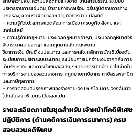
รักษาความลับ, ความปลอดภัยแห่งชาติ, งานสารบรรณ, ระเบียบ
บริหารราชการแผ่นดิน, ข้าราชการพลเรือน, วิธีปฏิบัติราชการทาง
ปกครอง, ความรับผิดทางละเมิด, กิจการบ้านเมืองที่ดี
– ความรู้ทั่วไป: สภาพแวดล้อม การเมือง เศรษฐกิจ สังคม และ
เทคโนโลยี
– ความรู้ด้านกฎหมาย: ประมวลกฎหมายอาญา, ประมวลกฎหมายวิธี
พิจารณาความอาญา และกฎหมายลักษณะพยาน
วิชาการเงิน บัญชี งบประมาณ และการคลัง: หลักการบัญชีเบื้องต้น,
ระเบียบการบริหารงบประมาณ, ระเบียบการเบิกจ่ายเงินจากคลัง การ
เก็บรักษาเงิน และการนำเงินส่งคลัง, ระเบียบการเบิกจ่ายค่าใช้จ่ายใน
การบริหารงานของส่วนราชการ, กฎหมายภาษีอากร ภาษีสรรพสามิต
และภาษีศุลกากร
– การทดสอบสมรรถภาพของร่างกาย: วิ่ง 1.6 กิโลเมตร, วิ่งกลับตัว
ไปกลับระยะ 6 เมตร (วิ่งเลขแปด
รายละเอียดภายในชุดสำหรับ เจ้าหน้าที่คดีพิเศษ
ปฏิบัติการ (ด้านคดีการเงินการธนาคาร) กรม
สอบสวนคดีพิเศษ