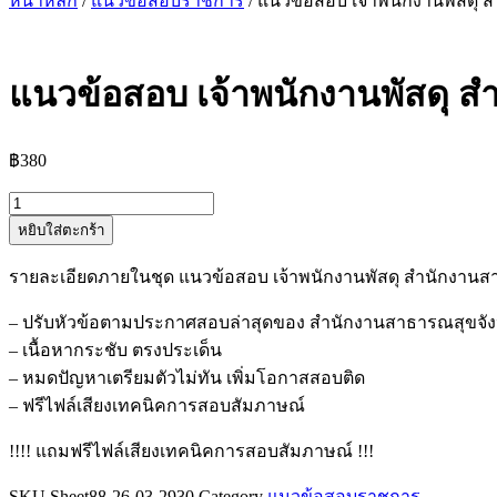
หน้าหลัก
/
แนวข้อสอบราชการ
/ แนวข้อสอบ เจ้าพนักงานพัสดุ
แนวข้อสอบ เจ้าพนักงานพัสดุ 
฿
380
จำนวน
หยิบใส่ตะกร้า
แนว
ข้อสอบ
รายละเอียดภายในชุด แนวข้อสอบ เจ้าพนักงานพัสดุ สำนักงาน
เจ้า
พนักงาน
– ปรับหัวข้อตามประกาศสอบล่าสุดของ สำนักงานสาธารณสุขจั
พัสดุ
– เนื้อหากระชับ ตรงประเด็น
สำนักงาน
– หมดปัญหาเตรียมตัวไม่ทัน เพิ่มโอกาสสอบติด
สาธารณสุข
– ฟรีไฟล์เสียงเทคนิคการสอบสัมภาษณ์
จังหวัด
!!!! แถมฟรีไฟล์เสียงเทคนิคการสอบสัมภาษณ์ !!!
สงขลา
ชิ้น
SKU
Sheet88-26-03-2930
Category
แนวข้อสอบราชการ