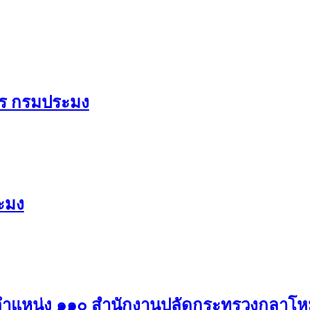
าร กรมประมง
ะมง
ตำแหน่ง ๑๑๐ สำนักงานปลัดกระทรวงกลาโ