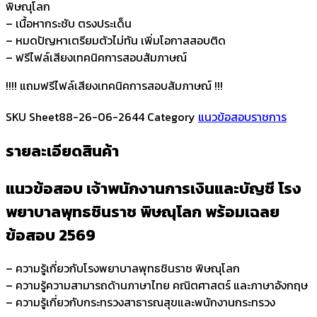
พิษณุโลก
และ
– เนื้อหากระชับ ตรงประเด็น
บัญชี
– หมดปัญหาเตรียมตัวไม่ทัน เพิ่มโอกาสสอบติด
โรง
– ฟรีไฟล์เสียงเทคนิคการสอบสัมภาษณ์
พยาบาล
พุทธ
!!!! แถมฟรีไฟล์เสียงเทคนิคการสอบสัมภาษณ์ !!!
ชิน
ราช
SKU
Sheet88-26-06-2644
Category
แนวข้อสอบราชการ
พิษณุโลก
ชิ้น
รายละเอียดสินค้า
แนวข้อสอบ เจ้าพนักงานการเงินและบัญชี โรง
พยาบาลพุทธชินราช พิษณุโลก
พร้อมเฉลย
ข้อสอบ 2569
– ความรู้เกี่ยวกับโรงพยาบาลพุทธชินราช พิษณุโลก
– ความรู้ความสามารถด้านภาษาไทย คณิตศาสตร์ และภาษาอังกฤษ
– ความรู้เกี่ยวกับกระทรวงสาธารณสุขและพนักงานกระทรวง