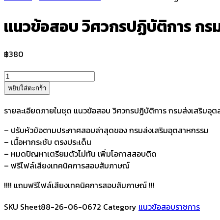
แนวข้อสอบ วิศวกรปฏิบัติการ กร
฿
380
จำนวน
แนว
หยิบใส่ตะกร้า
ข้อสอบ
วิศวกร
รายละเอียดภายในชุด แนวข้อสอบ วิศวกรปฏิบัติการ กรมส่งเสริมอุ
ปฏิบัติ
– ปรับหัวข้อตามประกาศสอบล่าสุดของ กรมส่งเสริมอุตสาหกรรม
การ
– เนื้อหากระชับ ตรงประเด็น
กรม
– หมดปัญหาเตรียมตัวไม่ทัน เพิ่มโอกาสสอบติด
ส่ง
– ฟรีไฟล์เสียงเทคนิคการสอบสัมภาษณ์
เสริม
อุตสาหกรรม
!!!! แถมฟรีไฟล์เสียงเทคนิคการสอบสัมภาษณ์ !!!
ชิ้น
SKU
Sheet88-26-06-0672
Category
แนวข้อสอบราชการ