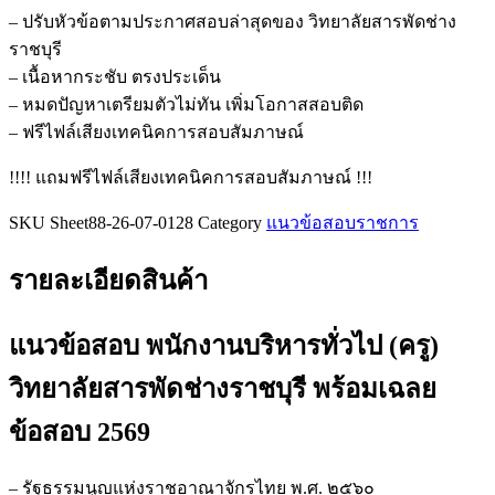
ทั่วไป
– ปรับหัวข้อตามประกาศสอบล่าสุดของ วิทยาลัยสารพัดช่าง
(ครู)
ราชบุรี
วิทยาลัย
– เนื้อหากระชับ ตรงประเด็น
สารพัดช่าง
– หมดปัญหาเตรียมตัวไม่ทัน เพิ่มโอกาสสอบติด
ราชบุรี
– ฟรีไฟล์เสียงเทคนิคการสอบสัมภาษณ์
ชิ้น
!!!! แถมฟรีไฟล์เสียงเทคนิคการสอบสัมภาษณ์ !!!
SKU
Sheet88-26-07-0128
Category
แนวข้อสอบราชการ
รายละเอียดสินค้า
แนวข้อสอบ พนักงานบริหารทั่วไป (ครู)
วิทยาลัยสารพัดช่างราชบุรี
พร้อมเฉลย
ข้อสอบ 2569
– รัฐธรรมนูญแห่งราชอาณาจักรไทย พ.ศ. ๒๕๖๐