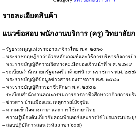
ชิ้น
รายละเอียดสินค้า
แนวข้อสอบ พนักงานบริการ (ครู) วิทยาลั
– รัฐธรรมนูญแห่งราชอาณาจักรไทย พ.ศ. ๒๕๖๐
– พระราชกฤษฎีกาว่าด้วยหลักเกณฑ์และวิธีการบริหารกิจการบ้าน
– พระราชบัญญัติความผิดทางละเมิดของเจ้าหน้าที่ พ.ศ. ๒๕๓๙
– ระเบียบสำนักนายกรัฐมนตรีว่าด้วยพนักงานราชการ พ.ศ. ๒๕
– พระราชบัญญัติข้อมูลข่าวสารของราชการ พ.ศ. ๒๕๔๐
– พระราชบัญญัติการอาชีวศึกษา พ.ศ. ๒๕๕๒
– ระเบียบสำนักงานคณะกรรมการการอาชีวศึกษาว่าด้วยการบร
– ข่าวสาร บ้านเมืองและเหตุการณ์ปัจจุบัน
– ความเข้าใจทางภาษาและการใช้ภาษาไทย
– ความรู้เบื้องต้นเกี่ยวกับคอมพิวเตอร์และการใช้โปรแกรมประย
– สอบปฏิบัติการสอน (รหัสสาขา ๖๐๕)