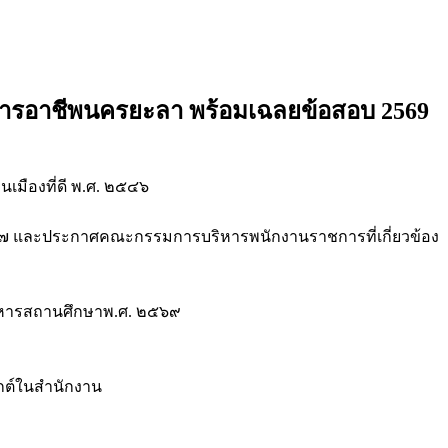
ยการอาชีพนครยะลา
พร้อมเฉลยข้อสอบ 2569
เมืองที่ดี พ.ศ. ๒๕๔๖
๔๗ และประกาศคณะกรรมการบริหารพนักงานราชการที่เกี่ยวข้อง
ิหารสถานศึกษาพ.ศ. ๒๕๖๙
ุกต์ในสำนักงาน