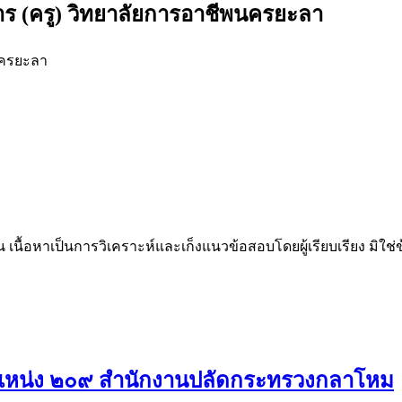
ร (ครู) วิทยาลัยการอาชีพนครยะลา
นครยะลา
น เนื้อหาเป็นการวิเคราะห์และเก็งแนวข้อสอบโดยผู้เรียบเรียง มิใ
แหน่ง ๒๐๙ สำนักงานปลัดกระทรวงกลาโหม