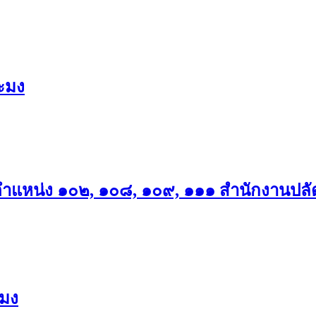
ะมง
ตำแหน่ง ๑๐๒, ๑๐๘, ๑๐๙, ๑๑๑ สำนักงานป
ะมง