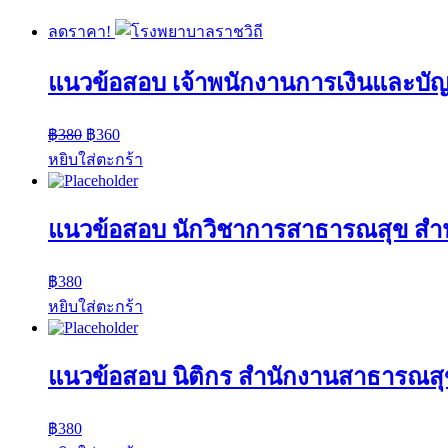
ลดราคา!
แนวข้อสอบ เจ้าพนักงานการเงินและบัญ
Original
Current
฿
380
฿
360
price
price
หยิบใส่ตะกร้า
was:
is:
฿380.
฿360.
แนวข้อสอบ นักวิชาการสาธารณสุข สํานั
฿
380
หยิบใส่ตะกร้า
แนวข้อสอบ นิติกร สำนักงานสาธารณสุ
฿
380