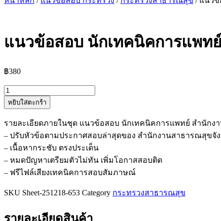
หน้าหลัก
/
แนวข้อสอบ กระทรวง
/
กระทรวงสาธารณสุข
/ แนวข
แนวข้อสอบ นักเทคนิคการแพทย
฿
380
จำนวน
หยิบใส่ตะกร้า
แนว
ข้อสอบ
รายละเอียดภายในชุด แนวข้อสอบ นักเทคนิคการแพทย์ สำนักง
นัก
– ปรับหัวข้อตามประกาศสอบล่าสุดของ สำนักงานสาธารณสุขจั
เทคนิค
– เนื้อหากระชับ ตรงประเด็น
การ
– หมดปัญหาเตรียมตัวไม่ทัน เพิ่มโอกาสสอบติด
แพทย์
– ฟรีไฟล์เสียงเทคนิคการสอบสัมภาษณ์
สำนักงาน
สาธารณสุข
SKU
Sheet-251218-653
Category
กระทรวงสาธารณสุข
จังหวัด
สมุทรปราการ
รายละเอียดสินค้า