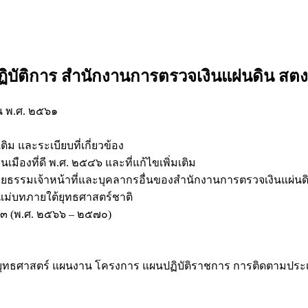
บัติการ สำนักงานการตรวจเงินแผ่นดิน สต
น พ.ศ. ๒๕๖๑
ม และระเบียบที่เกี่ยวข้อง
ืองที่ดี พ.ศ. ๒๕๔๖ และที่แก้ไขเพิ่มเติม
ยธรรมเจ้าหน้าที่และบุคลากรอื่นของสำนักงานการตรวจเงินแผ่นด
นแม่บทภายใต้ยุทธศาสตร์ชาติ
 ๑๓ (พ.ศ. ๒๕๖๖ – ๒๕๗๐)
ผนยุทธศาสตร์ แผนงาน โครงการ แผนปฏิบัติราชการ การติดตามปร