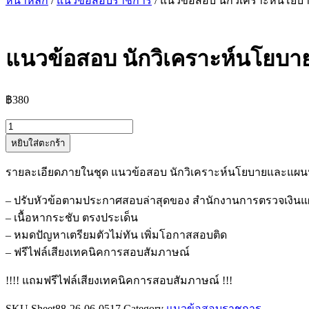
หน้าหลัก
/
แนวข้อสอบราชการ
/ แนวข้อสอบ นักวิเคราะห์นโยบ
แนวข้อสอบ นักวิเคราะห์นโยบา
฿
380
จำนวน
หยิบใส่ตะกร้า
แนว
ข้อสอบ
รายละเอียดภายในชุด แนวข้อสอบ นักวิเคราะห์นโยบายและแผนปฏ
นัก
วิเคราะห์
– ปรับหัวข้อตามประกาศสอบล่าสุดของ สำนักงานการตรวจเงินแผ
นโยบาย
– เนื้อหากระชับ ตรงประเด็น
และ
– หมดปัญหาเตรียมตัวไม่ทัน เพิ่มโอกาสสอบติด
แผน
– ฟรีไฟล์เสียงเทคนิคการสอบสัมภาษณ์
ปฏิบัติ
!!!! แถมฟรีไฟล์เสียงเทคนิคการสอบสัมภาษณ์ !!!
การ
สำนักงาน
SKU
Sheet88-26-06-0517
Category
แนวข้อสอบราชการ