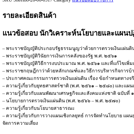
การ
ตรวจ
รายละเอียดสินค้า
เงิน
แผ่น
แนวข้อสอบ นักวิเคราะห์นโยบายและแผนปฏิ
ดิน
สตง.
ชิ้น
– พระราชบัญญัติประกอบรัฐธรรมนูญว่าด้วยการตรวจเงินแผ่นดิ
– พระราชบัญญัติวินัยการเงินการคลังของรัฐ พ.ศ. ๒๕๖๑
– พระราชบัญญัติวิธีการงบประมาณ พ.ศ. ๒๕๖๑ และที่แก้ไขเพิ่มเติ
– พระราชกฤษฎีกาว่าด้วยหลักเกณฑ์และวิธีการบริหารกิจการบ้านเม
– ประกาศคณะกรรมการตรวจเงินแผ่นดิน เรื่อง ข้อกำหนดทางจริ
– ความรู้เกี่ยวกับยุทธศาสตร์ชาติ (พ.ศ. ๒๕๖๑ – ๒๕๘๐) และแผ
– ความรู้เกี่ยวกับแผนพัฒนาเศรษฐกิจและสังคมแห่งชาติ ฉบับที่
– นโยบายการตรวจเงินแผ่นดิน (พ.ศ. ๒๕๖๖ – พ.ศ. ๒๕๗๐)
– ความรู้เกี่ยวกับนโยบายสาธารณะ
– ความรู้เกี่ยวกับการวางแผนเชิงกลยุทธ์ การจัดทำนโยบาย แ
จัดการความเสี่ยง