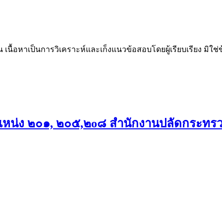
น เนื้อหาเป็นการวิเคราะห์และเก็งแนวข้อสอบโดยผู้เรียบเรียง มิใ
หน่ง ๒๐๑, ๒๐๕,๒o๘ สำนักงานปลัดกระทร