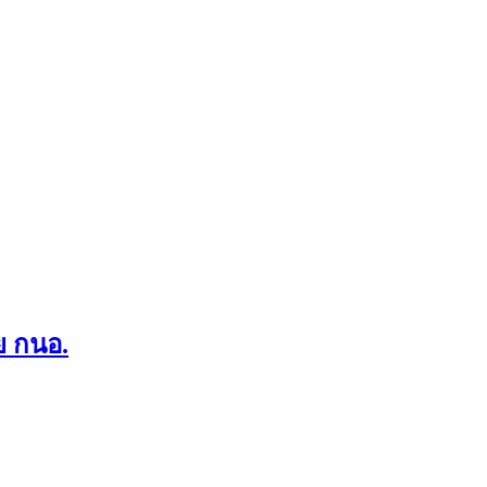
ย กนอ.