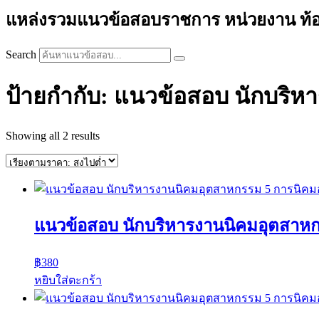
แหล่งรวมแนวข้อสอบราชการ หน่วยงาน ท้องถิ่
Search
ป้ายกำกับ: แนวข้อสอบ นักบริ
Sorted
Showing all 2 results
by
price:
high
to
low
แนวข้อสอบ นักบริหารงานนิคมอุตสาห
฿
380
หยิบใส่ตะกร้า