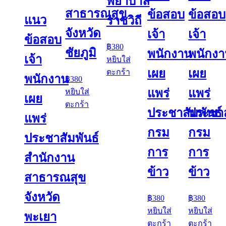
พยาบาล
สาธารณสุข
ข้อสอบ
ข้อสอบ
แนว
ราชวิถี
จังหวัด
เจ้า
เจ้า
ข้อสอบ
฿
380
ชัยภูมิ
พนักงาน
พนักง
เจ้า
หยิบใส่
เผย
เผย
ตะกร้า
พนักงาน
฿
380
แพร่
แพร่
หยิบใส่
เผย
ตะกร้า
ประชาสัมพันธ์
ประชาส
แพร่
กรม
กรม
ประชาสัมพันธ์
การ
การ
สำนักงาน
ข้าว
ข้าว
สาธารณสุข
จังหวัด
฿
380
฿
380
หยิบใส่
หยิบใส่
พะเยา
ตะกร้า
ตะกร้า