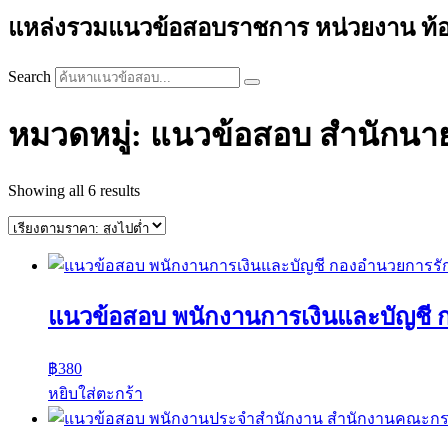
แหล่งรวมแนวข้อสอบราชการ หน่วยงาน ท้องถิ่
Search
หมวดหมู่: แนวข้อสอบ สำนักนา
Sorted
Showing all 6 results
by
price:
high
to
low
แนวข้อสอบ พนักงานการเงินและบัญชี
฿
380
หยิบใส่ตะกร้า