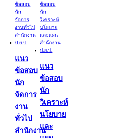
high
to
low
แนว
แนว
ข้อสอบ
ข้อสอบ
นัก
นัก
จัดการ
วิเคราะห์
งาน
นโยบาย
ทั่วไป
และ
สำนักงาน