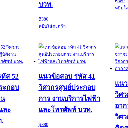
฿
380
บวท.
หยิบใส
฿
380
หยิบใส่ตะกร้า
หัส 52
แนวข้อสอบ รหัส 41
แนว
ประกอบ
วิศวกรศูนย์ประกอบ
วิศ
าน
การ งานบริการไฟฟ้า
อากา
าและ
และโทรศัพท์ บวท.
วิศ
ท.
฿
380