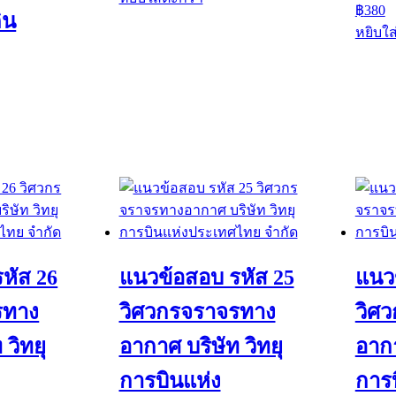
฿
380
ิน
หยิบใส
หัส 26
แนวข้อสอบ รหัส 25
แนว
รทาง
วิศวกรจราจรทาง
วิศ
 วิทยุ
อากาศ บริษัท วิทยุ
อากา
การบินแห่ง
การบ