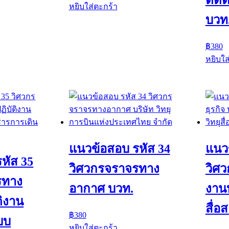
ติด
หยิบใส่ตะกร้า
บวท
฿
380
หยิบใส
แนวข้อสอบ รหัส 34
แนว
หัส 35
วิศวกรจราจรทาง
วิศว
รทาง
อากาศ บวท.
งาน
ติงาน
สื่อ
฿
380
บบ
หยิบใส่ตะกร้า