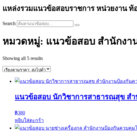
แหล่งรวมแนวข้อสอบราชการ หน่วยงาน ท้องถิ่
Search
หมวดหมู่: แนวข้อสอบ สํานักงานป
Sorted
Showing all 5 results
by
price:
high
to
low
แนวข้อสอบ นักวิชาการสาธารณสุข สํานั
฿
380
หยิบใส่ตะกร้า