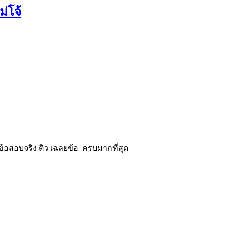
่โจ้
้อสอบจริง ติว เฉลยข้อ ครบมากที่สุด