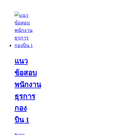
แนว
ข้อสอบ
พนักงาน
ธุรการ
กอง
บิน 1