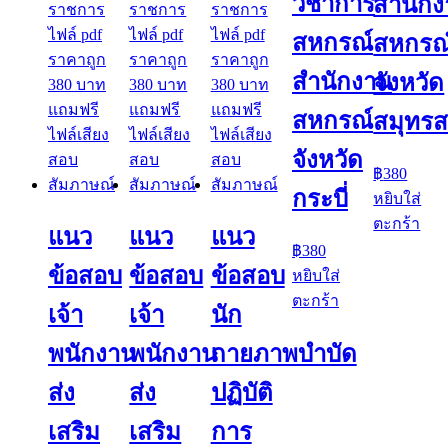
วิชาการ
สำนัก
สหกรณ์
สหกรณ
สำนักงาน
จังหวัด
สหกรณ์
สมุทร
จังหวัด
฿
380
กระบี่
หยิบใส่
ตะกร้า
แนว
แนว
แนว
฿
380
ข้อสอบ
ข้อสอบ
ข้อสอบ
หยิบใส่
ตะกร้า
เจ้า
เจ้า
นัก
พนักงาน
พนักงาน
กายภาพบำบัด
ส่ง
ส่ง
ปฏิบัติ
เสริม
เสริม
การ