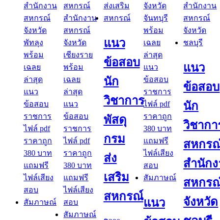
แนว
ข้อสอบ
แนว
นัก
ข้อสอบ
วิชาการ
นัก
พัสดุ
วิชากา
กรม
สหกรณ
ส่ง
สำนัก
เสริม
สหกรณ
สหกรณ์
จังหวัด
แนว