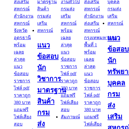
แนว
แนว
ข้อสอบ
ข้อสอบ
นัก
นัก
ทรัพย
วิชาการ
บุคคล
มาตรฐาน
กรม
สินค้า
ส่ง
กรม
เสริม
ส่ง
สหกรณ