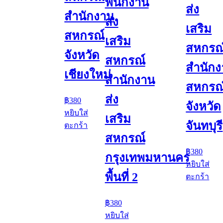
พนักงาน
ส่ง
สำนักงาน
ส่ง
เสริม
สหกรณ์
เสริม
สหกรณ
จังหวัด
สหกรณ์
สำนัก
เชียงใหม่
สำนักงาน
สหกรณ
ส่ง
฿
380
จังหวัด
หยิบใส่
เสริม
จันทบุรี
ตะกร้า
สหกรณ์
฿
380
กรุงเทพมหานคร
หยิบใส่
พื้นที่ 2
ตะกร้า
฿
380
หยิบใส่