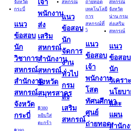
เจ้า
พนักงาน
แนว
แนว
ส่ง
ข้อสอบ
ข้อสอบ
เสริม
นัก
แนว
แนว
นัก
สหกรณ์
จัดการ
ข้อสอบ
ข้อสอบ
วิชาการ
สำนักงาน
งาน
เจ้า
นัก
สหกรณ์
สหกรณ์
ทั่วไป
พนักงาน
วิเคราะ
สำนักงาน
จังหวัด
กรม
โสต
นโยบา
สหกรณ์
สมุทรสาคร
ส่ง
ทัศนศึกษา
และ
จังหวัด
เสริม
฿
380
ศูนย์
แผน
กระบี่
หยิบใส่
สหกรณ์
ถ่ายทอด
ตะกร้า
สำนัก
฿
380