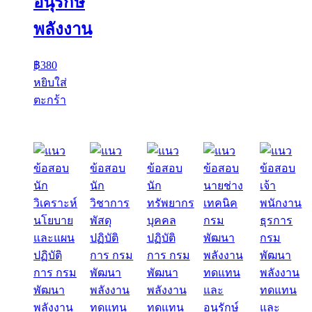
อนุรักษ์
พลังงาน
฿
380
หยิบใส่
ตะกร้า